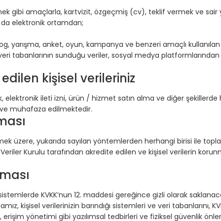
k gibi amaçlarla, kartvizit, özgeçmiş (cv), teklif vermek ve sair yoll
a da elektronik ortamdan;
i, blog, yarışma, anket, oyun, kampanya ve benzeri amaçlı kullanı
eri tabanlarının sunduğu veriler, sosyal medya platformlarından p
ilen kişisel verileriniz
 elektronik ileti izni, ürün / hizmet satın alma ve diğer şekillerde
 ve muhafaza edilmektedir.
lması
mek üzere, yukarıda sayılan yöntemlerden herhangi birisi ile topl
Veriler Kurulu tarafından akredite edilen ve kişisel verilerin k
nması
e sistemlerde KVKK’nun 12. maddesi gereğince gizli olarak saklanac
ız, kişisel verilerinizin barındığı sistemleri ve veri tabanlarını, K
, erişim yönetimi gibi yazılımsal tedbirleri ve fiziksel güvenlik önle