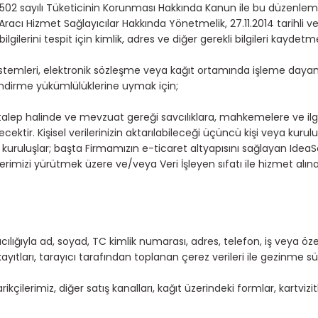
6502 sayılı Tüketicinin Korunması Hakkında Kanun ile bu düzenleme
Aracı Hizmet Sağlayıcılar Hakkında Yönetmelik, 27.11.2014 tarihli 
ilerini tespit için kimlik, adres ve diğer gerekli bilgileri kaydetme
stemleri, elektronik sözleşme veya kağıt ortamında işleme daya
lendirme yükümlülüklerine uymak için;
alep halinde ve mevzuat gereği savcılıklara, mahkemelere ve ilgili
ecektir. Kişisel verilerinizin aktarılabileceği üçüncü kişi veya kuru
şi / kuruluşlar; başta Firmamızın e-ticaret altyapısını sağlayan Idea
yetlerimizi yürütmek üzere ve/veya Veri İşleyen sıfatı ile hizmet alına
ğıyla ad, soyad, TC kimlik numarası, adres, telefon, iş veya özel e-p
P kayıtları, tarayıcı tarafından toplanan çerez verileri ile gezinme s
ilerimiz, diğer satış kanalları, kağıt üzerindeki formlar, kartvizit