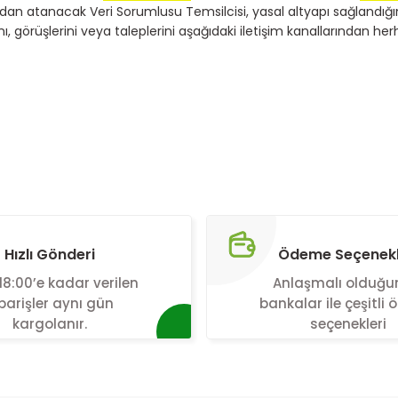
an atanacak Veri Sorumlusu Temsilcisi, yasal altyapı sağlandığı
nı, görüşlerini veya taleplerini aşağıdaki iletişim kanallarından herh
Hızlı Gönderi
Ödeme Seçenekl
18:00’e kadar verilen
Anlaşmalı olduğ
parişler aynı gün
bankalar ile çeşitli
kargolanır.
seçenekleri