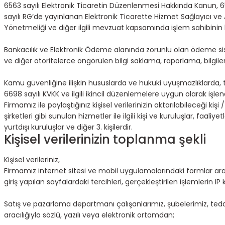
6563 sayılı Elektronik Ticaretin Düzenlenmesi Hakkında Kanun, 
sayılı RG’de yayınlanan Elektronik Ticarette Hizmet Sağlayıcı ve 
Yönetmeliği ve diğer ilgili mevzuat kapsamında işlem sahibinin bilg
Bankacılık ve Elektronik Ödeme alanında zorunlu olan ödeme si
ve diğer otoritelerce öngörülen bilgi saklama, raporlama, bilgi
Kamu güvenliğine ilişkin hususlarda ve hukuki uyuşmazlıklarda, t
6698 sayılı KVKK ve ilgili ikincil düzenlemelere uygun olarak işlen
Firmamız ile paylaştığınız kişisel verilerinizin aktarılabileceği ki
şirketleri gibi sunulan hizmetler ile ilgili kişi ve kuruluşlar, faali
yurtdışı kuruluşlar ve diğer 3. kişilerdir.
Kişisel verilerinizin toplanma şekli
Kişisel verileriniz,
Firmamız internet sitesi ve mobil uygulamalarındaki formlar aracılı
giriş yapılan sayfalardaki tercihleri, gerçekleştirilen işlemlerin I
Satış ve pazarlama departmanı çalışanlarımız, şubelerimiz, tedarikç
aracılığıyla sözlü, yazılı veya elektronik ortamdan;