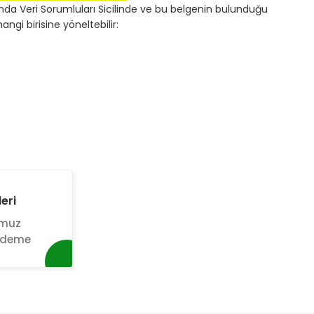
nda Veri Sorumluları Sicilinde ve bu belgenin bulunduğu
angi birisine yöneltebilir:
eri
umuz
 ödeme