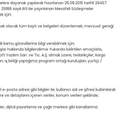
lere dayanak yapılarak hazırlanan 26.08.2015 tarihli 29457
ve 29188 sayılı RG’de yayınlanan Mesafeli Sözleşmeler
k için;
nak olacak tüm kayıt ve belgeleri düzenlemek; mevzuat gereği
 kamu görevlilerine bilgi verebilmek için;
luşlar hakkında bilgilendirme Yukarıda belirtilen amaçlarla,
Soft Yazılım San. ve Tic. A.Ş. olmak üzere, tedarikçiler, kargo
n, iş birliği yaptığımız program ortağı kuruluşları, yurtiçi /
osta adresi gibi bilgiler ile; kullanıcı adı ve şifresi kullanılarak
üre ve detaylarını içeren veriler, konum verileri şeklinde;
ler, dijital pazarlama ve çağrı merkezi gibi kanallarımız