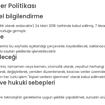
er Politikası
el bilgilendirme
K olarak anılacaktır) 24 Mart 2016 tarihinde kabul edilmiş, 7 Nisa
rürlüğe girmiştir.
me
rileriniz bu sayfada açıklandığı çerçevede; kaydedilecek, saklanac
a sayılan şekillerde işlenebilecektir.
ileceği
rileriniz, tamamen veya kısmen, otomatik olarak, veyahut herhangi 
ak, değiştirilerek, yeniden düzenlenerek, kısacası veriler üzerind
 her türlü işlem "kişisel verilerin işlenmesi” olarak kabul edilmekt
ı ve hukuki sebepleri
ve teknolojinin gereklerine uygun şekilde yapabilmek, sunulan ürün