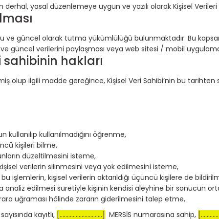
derhal, yasal düzenlemeye uygun ve yazılı olarak Kişisel Verileri K
ulması
 doğru ve güncel olarak tutma yükümlülüğü bulunmaktadır. Bu ka
ru ve güncel verilerini paylaşması veya web sitesi / mobil uygul
i sahibinin hakları
 olup ilgili madde gereğince, Kişisel Veri Sahibi’nin bu tarihten so
n kullanılıp kullanılmadığını öğrenme,
ncü kişileri bilme,
unların düzeltilmesini isteme,
sel verilerin silinmesini veya yok edilmesini isteme,
 bu işlemlerin, kişisel verilerin aktarıldığı üçüncü kişilere de bildiri
 analiz edilmesi suretiyle kişinin kendisi aleyhine bir sonucun or
zarara uğraması hâlinde zararın giderilmesini talep etme,
 sayısında kayıtlı,
[.............................]
MERSİS numarasına sahip,
[............