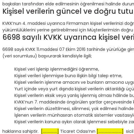
başkaları tarafından elde edilmesinin öğrenilmesi halinde durum 
Kişisel verilerin güncel ve doğru tut
KVKK’nun 4. maddesi uyarınca Firmamızın kişisel verilerinizi
yükümlülüklerini yerine getirebilmesi için Müşterilerimizin doğ
6698 sayılı KVKK uyarınca kişisel ver
6698 sayılı KVKK 11.maddesi 07 Ekim 2016 tarihinde yürürlüğe girmiş
(veri sorumlusu) başvurarak kendisiyle ilgili;
Kişisel veri işlenip işlenmediğini öğrenme,
Kişisel verileri işlenmişse buna ilişkin bilgi talep etme,
Kişisel verilerin işlenme amacını ve bunların amacına uygu
Yurt içinde veya yurt dışında kişisel verilerin aktarıldığı üçü
Kişisel verilerin eksik veya yanlış işlenmiş olması hâlinde b
KVKK’nun 7. maddesinde öngörülen şartlar çerçevesinde kişi
Kişisel verilerin düzeltilmesi, silinmesi, yok edilmesi halinde
İşlenen verilerin münhasıran otomatik sistemler vasıtasıyla
Kişisel verilerin kanuna aykırı olarak işlenmesi sebebiyle 
haklarına sahiptir.
[................]
Ticaret Odası’nın
[..........................]
sicil