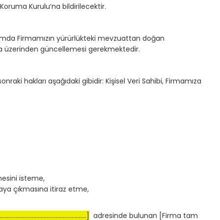
oruma Kurulu’na bildirilecektir.
psamda Firmamızın yürürlükteki mevzuattan doğan
ama üzerinden güncellemesi gerekmektedir.
nraki hakları aşağıdaki gibidir: Kişisel Veri Sahibi, Firmamıza
lmesini isteme,
taya çıkmasına itiraz etme,
...........................................................]
adresinde bulunan [Firma tam