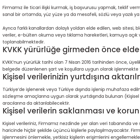
Firmamız ile ticari ilişki kurmak, iş başvurusu yapmak, teklif verme
sanal bir ortamda, yüz yüze ya da mesafeli, sözlü veya yazılı y
Ayrıca farklı kanallardan dolaylı yoldan elde edilen, web sites
veriler, e-bülten okuma veya tıklama hareketleri, kamuya açık v
toplanabilmektedir.
KVKK yürürlüğe girmeden önce elde ed
KVKK’nun yürürlük tarihi olan 7 Nisan 2016 tarihinden önce, üyelik,
belgede düzenlenen şart ve koşullara uygun olarak işlenmekte
Kişisel verilerinizin yurtdışına aktarı
Türkiye’de işlenerek veya Türkiye dışında işlenip muhafaza edil
sözleşme amaçlarına uygun olarak yurtdışında bulunan (Kişisel 
aracılarına da aktarılabilecektir.
Kişisel verilerin saklanması ve koru
Kişisel verileriniz, Firmamız nezdinde yer alan veri tabanında v
haricinde hiçbir şekilde üçüncü kişilerle paylaşılmayacaktır. Firmam
işlenmesini önlemekle, yetkisiz kişilerin erişimlerini engellemekle