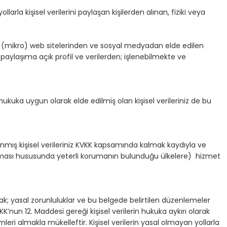
arla kişisel verilerini paylaşan kişilerden alınan, fiziki veya
lan (mikro) web sitelerinden ve sosyal medyadan elde edilen
aylaşıma açık profil ve verilerden; işlenebilmekte ve
 hukuka uygun olarak elde edilmiş olan kişisel verileriniz de bu
anmış kişisel verileriniz KVKK kapsamında kalmak kaydıyla ve
orunması hususunda yeterli korumanın bulunduğu ülkelere) hizmet
ak; yasal zorunluluklar ve bu belgede belirtilen düzenlemeler
VKK’nun 12. Maddesi gereği kişisel verilerin hukuka aykırı olarak
mleri almakla mükelleftir. Kişisel verilerin yasal olmayan yollarla