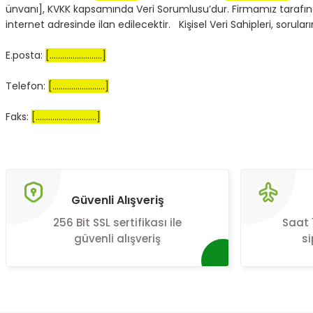
ünvanı], KVKK kapsamında Veri Sorumlusu’dur. Firmamız tarafınd
internet adresinde ilan edilecektir. Kişisel Veri Sahipleri, soruları
E.posta:
[.........................]
Telefon:
[.........................]
Faks:
[.............................]
Güvenli Alışveriş
256 Bit SSL sertifikası ile
Saat 
güvenli alışveriş
si