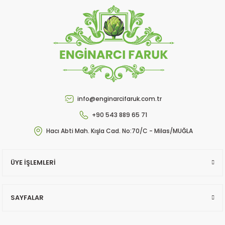
info@enginarcifaruk.com.tr
+90 543 889 65 71
Hacı Abti Mah. Kışla Cad. No:70/C - Milas/MUĞLA
ÜYE İŞLEMLERİ
SAYFALAR