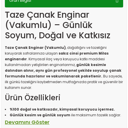
Ürün Bilgisi
Taze Çanak Enginar
(Vakumlu) – Günlük
Soyum, Doğal ve Katkısız
Taze Çanak Enginar (Vakumlu)
, doğallığını ve tazeliğini
koruyarak sofralarınıza ulaşan
sakız cinsi premium Milas
enginarıdır
. Kimyasal ilaç veya koruyucu katkı maddesi
kullanılmadan yetiştirilen enginarlarımız,
günlük kesimle
dalından alınır, aynı gün profesyonel şekilde soyulup çanak
formunda hazırlanır ve vakumlanarak paketlenir.
Bu sayede,
ilk günkü tazeliğini kaybetmeden mutfağınızda pratik ve güvenilir bir
kullanım sunar.
Ürün Özellikleri
%100 doğal ve katkısızdır, kimyasal koruyucu içermez.
Günlük kesim ve günlük soyum
ile maksimum tazelik sağlar.
Vakumlu ambalaj sayesinde uzun süre taze kalır, bozulmadan
muhafaza edilebilir.