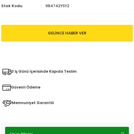
Stok Kodu
984742YSY2
GELINCE HABER VER
WHATSAPP
3 İş Günü İçerisinde Kapıda Teslim
Güvenli Ödeme
Memnuniyet Garantili