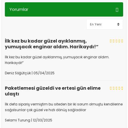
İyi Tarım Uygulamaları
ile yetiştirilen seçili sakız cinsi
Yorumlar
enginarlardan üretilir.
Soyulmuş ve temizlenmiş çanak formunda olduğu için
zamandan büyük tasarruf sağlar.
Profesyonel mutfaklar, restoranlar ve ev kullanımı için pratik ve
hijyeniktir.
Sağlık Üzerine Olası Faydaları*
İlk kez bu kadar güzel ayıklanmış,
yumuşacık enginar aldım. Harikaydı!”
*Genel bilgiler niteliğindedir, tıbbi tavsiye yerine geçmez.
İlk kez bu kadar güzel ayıklanmış, yumuşacık enginar aldım.
Karaciğer sağlığını desteklemeye
ve vücudun toksinlerden
Harikaydı!”
arınmasına yardımcı olabilir.
Bağışıklık sistemini güçlendirmeye
katkı sağlayabilecek
Deniz Söğütçük | 05/04/2025
doğal antioksidanlar içerir.
Sindirim sistemini destekler,
lif içeriği sayesinde bağırsak
Paketlemesi güzeldi ve ertesi gün elime
düzenine yardımcı olabilir.
ulaştı
Kolesterol dengesine katkı sağlayarak
kalp-damar sağlığını
destekleyebilir.
İlk defa sipariş vermiştim bu siteden bir iki sorum olmuştu kendilerine
Düşük kalorili ve besleyici bir sebze
olduğu için diyet dostu
sağolsunlar çok güzel ve hızlı dönüş sağladılar
bir tercihtir.
Nasıl Tüketilir?
Selami Turung | 12/03/2025