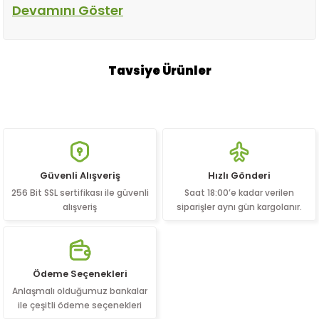
sipariş vererek
sofralarınıza tazelik katın!
Tavsiye Ürünler
Yeni
Kalp Enginar Konservesi (660 cc) – Sakız Cinsi K
0.0 Puan - 0 Yorum
Güvenli Alışveriş
Hızlı Gönderi
%7
256 Bit SSL sertifikası ile güvenli
Saat 18:00’e kadar verilen
₺ 550,00
alışveriş
siparişler aynı gün kargolanır.
₺ 590,00
Ödeme Seçenekleri
Sepete Ekle
Anlaşmalı olduğumuz bankalar
ile çeşitli ödeme seçenekleri