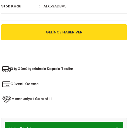
Stok Kodu
ALX53ADBV5
GELINCE HABER VER
WHATSAPP
3 İş Günü İçerisinde Kapıda Teslim
Güvenli Ödeme
Memnuniyet Garantili