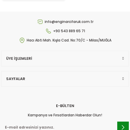
Yeni
5 Lt. Soğuk Sıkım Naturel Sızma Zeytinyağı
info@enginarcifaruk.com.tr
5.0 Puan - 1 Yorum
+90 543 889 65 71
Hacı Abti Mah. Kışla Cad. No:70/C - Milas/MUĞLA
₺ 2.450,00
ÜYE İŞLEMLERİ
SAYFALAR
Sepete Ekle
Tükendi
Taze İç Bakla [ 500 gram ] Vakumlu
E-BÜLTEN
Kampanya ve Fırsatlardan Haberdar Olun!
5.0 Puan - 1 Yorum