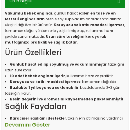
Ürün Bilgisi
Vakumlu bebek enginar
, günlük hasat edilen
en taze ve en
lezzetli enginarların
özenle soyulup vakumlanarak sofralarınıza
ulaştırıldığı özel bir üründür.
Koruyucu ve katkı maddesi içermez
,
tamamen doğal yöntemlerle yetiştirilmiş olup, kullanıma hazır
şekilde sunulmaktadır.
Uzun süre tazeliğini koruyarak
mutfağınıza pratiklik ve sağlık katar
.
Ürün Özellikleri
Günlük hasat edilip soyulmuş ve vakumlanmıştır
, tazeliğini
uzun süre korur.
10 adet bebek enginar içerir
, kullanıma hazır ve pratiktir.
Koruyucu ve katkı maddesi içermez
, tamamen doğaldır.
Buzlukta 1 yıl boyunca saklanabilir
, buzdolabında 2-3 gün
tazeliğini korur.
Besin değerini ve aromasını kaybetmeden paketlenmiştir
.
Sağlık Faydaları
Karaciğer sağlığını destekler
, toksinlerin atılmasına yardımcı
olabilir.
Sindirim sistemini düzenler
, bağırsak sağlığını destekleyen